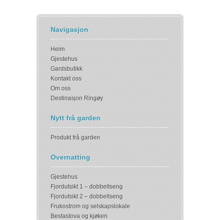
Navigasjon
Heim
Gjestehus
Gardsbutikk
Kontakt oss
Om oss
Destinasjon Ringøy
Nytt frå garden
Produkt frå garden
Overnatting
Gjestehus
Fjordutsikt 1 – dobbeltseng
Fjordutsikt 2 – dobbeltseng
Frukostrom og selskapslokale
Bestastova og kjøken