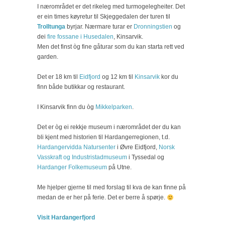
I nærområdet er det rikeleg med turmogelegheiter. Det
er ein times køyretur til Skjeggedalen der turen til
Trolltunga
byrjar. Nærmare turar er
Dronningstien
og
dei
fire fossane i Husedalen
, Kinsarvik.
Men det finst òg fine gåturar som du kan starta rett ved
garden.
Det er 18 km til
Eidfjord
og 12 km til
Kinsarvik
kor du
finn både butikkar og restaurant.
I Kinsarvik finn du òg
Mikkelparken
.
Det er òg ei rekkje museum i nærområdet der du kan
bli kjent med historien til Hardangerregionen, t.d.
Hardangervidda Natursenter
i Øvre Eidfjord,
Norsk
Vasskraft og Industristadmuseum
i Tyssedal og
Hardanger Folkemuseum
på Utne.
Me hjelper gjerne til med forslag til kva de kan finne på
medan de er her på ferie. Det er berre å spørje.
Visit Hardangerfjord