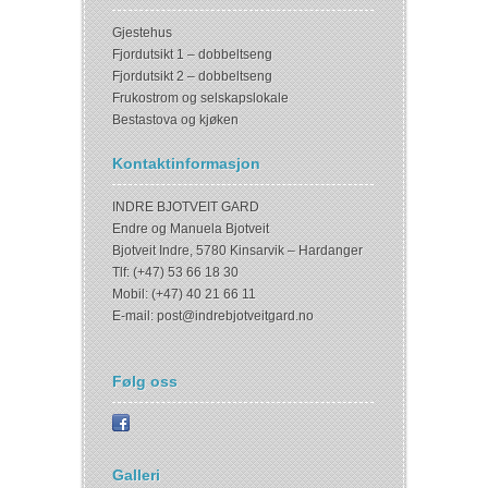
Gjestehus
Fjordutsikt 1 – dobbeltseng
Fjordutsikt 2 – dobbeltseng
Frukostrom og selskapslokale
Bestastova og kjøken
Kontaktinformasjon
INDRE BJOTVEIT GARD
Endre og Manuela Bjotveit
Bjotveit Indre, 5780 Kinsarvik – Hardanger
Tlf: (+47) 53 66 18 30
Mobil: (+47) 40 21 66 11
E-mail:
post@indrebjotveitgard.no
Følg oss
Galleri