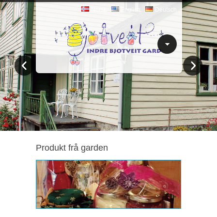
Norsk
English
Deutsch
Produkt frå garden