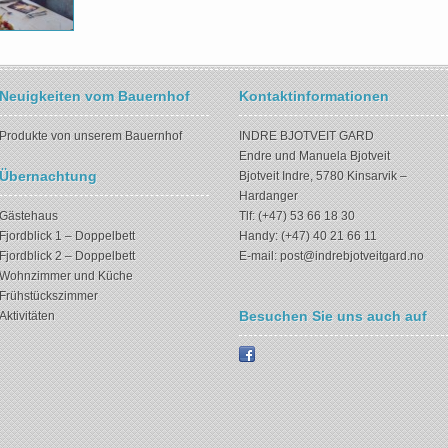
Neuigkeiten vom Bauernhof
Kontaktinformationen
Produkte von unserem Bauernhof
INDRE BJOTVEIT GARD
Endre und Manuela Bjotveit
Übernachtung
Bjotveit Indre, 5780 Kinsarvik –
Hardanger
Gästehaus
Tlf: (+47) 53 66 18 30
Fjordblick 1 – Doppelbett
Handy: (+47) 40 21 66 11
Fjordblick 2 – Doppelbett
E-mail:
post@indrebjotveitgard.no
Wohnzimmer und Küche
Frühstückszimmer
Besuchen Sie uns auch auf
Aktivitäten