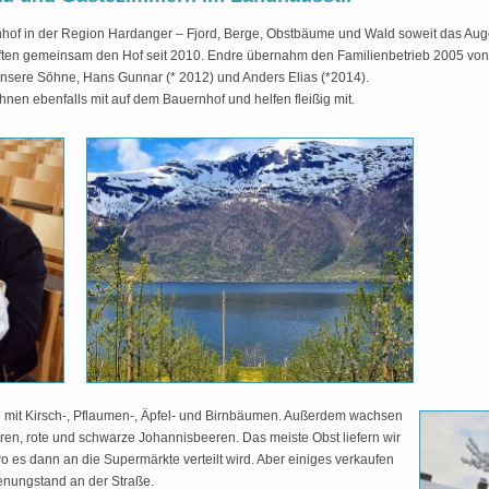
ernhof in der Region Hardanger – Fjord, Berge, Obstbäume und Wald soweit das Auge
aften gemeinsam den Hof seit 2010. Endre übernahm den Familienbetrieb 2005 von s
 unsere Söhne, Hans Gunnar (* 2012) und Anders Elias (*2014).
hnen ebenfalls mit auf dem Bauernhof und helfen fleißig mit.
e mit Kirsch-, Pflaumen-, Äpfel- und Birnbäumen. Außerdem wachsen
en, rote und schwarze Johannisbeeren. Das meiste Obst liefern wir
o es dann an die Supermärkte verteilt wird. Aber einiges verkaufen
ienungstand an der Straße.