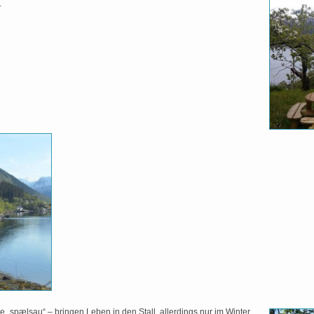
.
 „spælsau“ – bringen Leben in den Stall, allerdings nur im Winter.