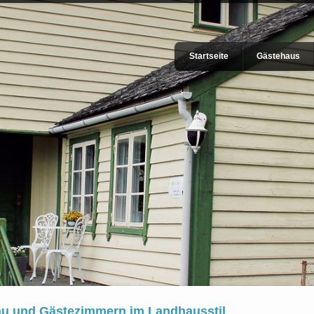
Startseite
Gästehaus
au und Gästezimmern im Landhausstil